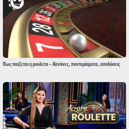
Πως παιζεται η ρουλετα – Κανόνες, πονταρίσματα, αποδόσεις