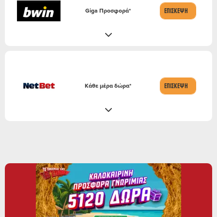
ΕΠΙΣΚΕΨΗ
Giga Προσφορά*
ΕΠΙΣΚΕΨΗ
Kάθε μέρα δώρα*