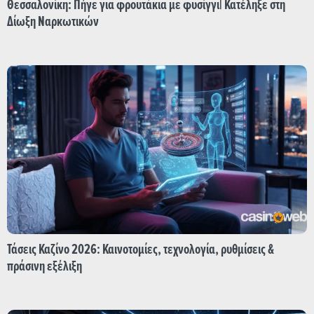
Θεσσαλονίκη: Πήγε για φρουτάκια με φυσίγγι| Κατέληξε στη
Δίωξη Ναρκωτικών
Τάσεις Καζίνο 2026: Καινοτομίες, τεχνολογία, ρυθμίσεις &
πράσινη εξέλιξη