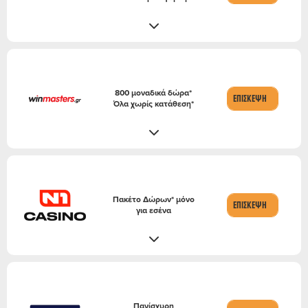
800 μοναδικά δώρα*
ΕΠΙΣΚΕΨΗ
Όλα χωρίς κατάθεση*
Πακέτο Δώρων* μόνο
ΕΠΙΣΚΕΨΗ
για εσένα
Πανίσχυρη