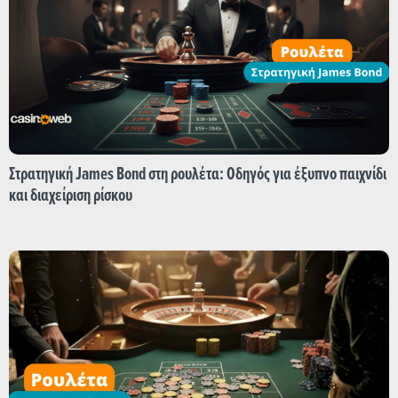
Στρατηγική James Bond στη ρουλέτα: Οδηγός για έξυπνο παιχνίδι
και διαχείριση ρίσκου