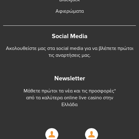
Αφιερώματα
Social Media
Ακολουθείστε μας στα social media για να βλέπετε πρώτοι
τις αναρτήσεις μας.
Newsletter
Μάθετε πρώτοι τα νέα και τις προσφορές*
από τα καλύτερα online live casino στην
Ελλάδα