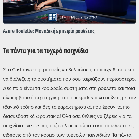
Azure Roulette: Μοναδική εμπειρία ρουλέτας
Τα πάντα για τα τυχερά παιχνίδια
Στο Casinoweb.gr μπορείς να βελτιώσεις το παιχνίδι σου και
να διαλέξεις τα συστήματα που σου ταιριάζουν περισσότερο.
Δες ποια είναι τα κορυφαία συστήματα στη ρουλέτα και ποια
είναι η βασική στρατηγική στο blackjack για να παίξεις με τον
ιδανικό τρόπο και δες τα χαρακτηριστικά που έχουν τα πιο
διασκεδαστικά φρουτάκια! Όλα όσα θέλεις να ξέρεις για τα
παιχνίδια live casino, σπέσιαλ αφιερώματα και οι τελευταίες
ειδήσεις από τον κόσμο των τυχερών παιχνιδιών. Τα πάντα