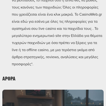
να βελτιώσεις το παιχνίδι σου ή απλά θες να μάθεις
τους κανόνες των παιχνιδιών; Όλες οι πληροφορίες
που χρειάζεσαι είναι ένα κλικ μακριά. Το CasinoWeb.gr
είναι εδώ για εσένα με όλες τις πληροφορίες για τα
αγαπημένα σου live casino και τα παιχνίδια τους . Το
μεγαλύτερο ενημερωτικό site στην Ελλάδα για θέματα
τυχερών παιχνιδιών με όσα πρέπει να ξέρεις για τα
live ή τα offline casino, με μια τεράστια γκάμα από
άρθρα στρατηγικής, reviews, αναλύσεις και μεγάλες
προσφορές*.
ΑΡΘΡΑ