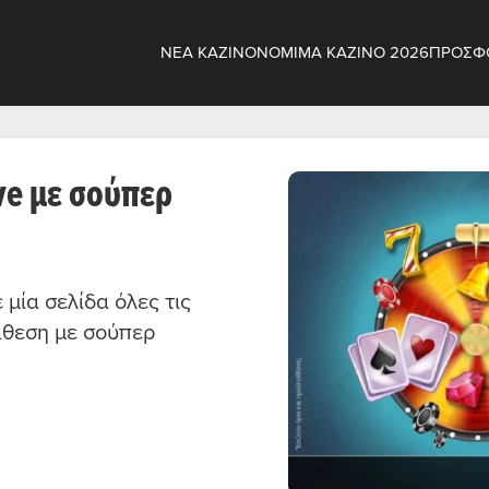
ΝΕΑ ΚΑΖΙΝΟ
ΝΟΜΙΜΑ ΚΑΖΙΝΟ 2026
ΠΡΟΣΦΟ
ve με σούπερ
μία σελίδα όλες τις
άθεση με σούπερ