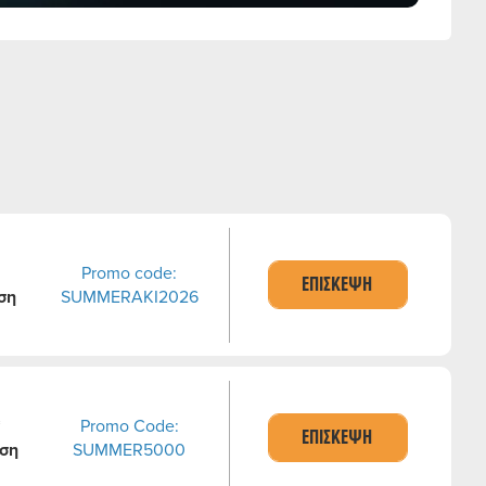
Promo code:
ΕΠΙΣΚΕΨΗ
ση
SUMMERAKI2026
*
Promo Code:
ΕΠΙΣΚΕΨΗ
ση
SUMMER5000