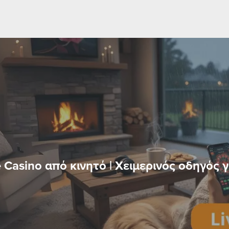
e Casino από κινητό | Χειμερινός οδηγός γ