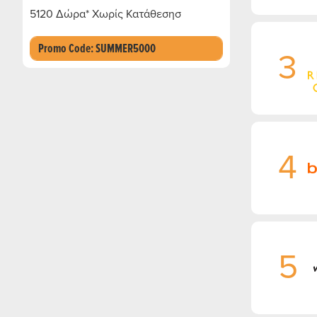
5120 Δώρα* Χωρίς Κατάθεσησ
Promo Code: SUMMER5000
3
4
5