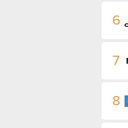
6
7
8