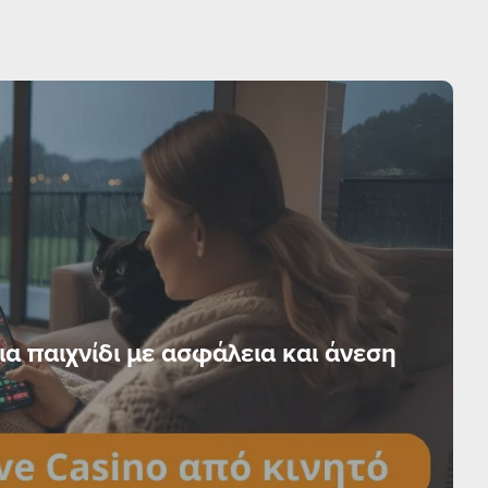
ια παιχνίδι με ασφάλεια και άνεση