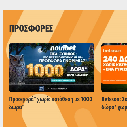
ΠΡΟΣΦΟΡΕΣ
Προσφορά* χωρίς κατάθεση με 1000
Betsson: 
δώρα*
δώρα* χωρί