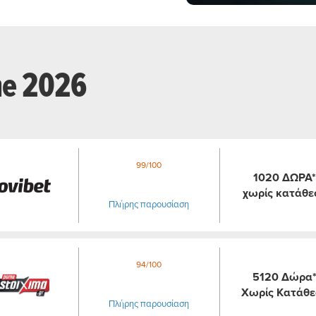
ne 2026
99/100
1020 ΔΩΡΑ*
χωρίς κατάθε
Πλήρης παρουσίαση
94/100
5120 Δώρα
Χωρίς Κατάθε
Πλήρης παρουσίαση