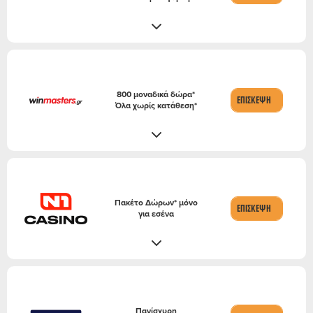
800 μοναδικά δώρα*
ΕΠΙΣΚΕΨΗ
Όλα χωρίς κατάθεση*
Πακέτο Δώρων* μόνο
ΕΠΙΣΚΕΨΗ
για εσένα
Πανίσχυρη