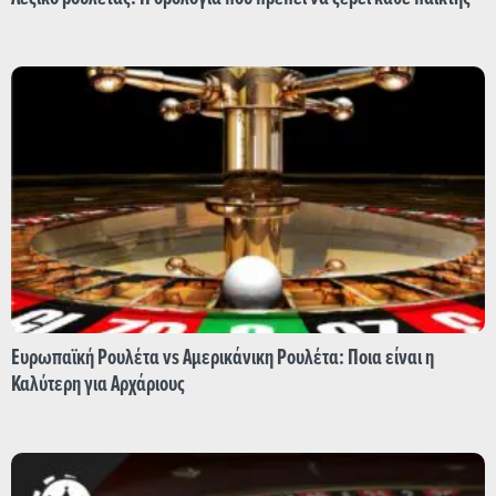
Ευρωπαϊκή Ρουλέτα vs Αμερικάνικη Ρουλέτα: Ποια είναι η
Καλύτερη για Αρχάριους