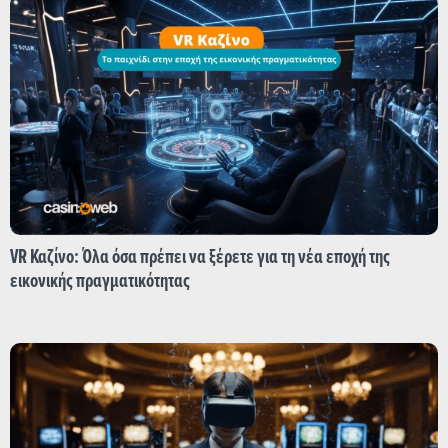
VR Καζίνο: Όλα όσα πρέπει να ξέρετε για τη νέα εποχή της
εικονικής πραγματικότητας