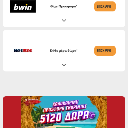
ΕΠΙΣΚΕΨΗ
Giga Προσφορά*
ΕΠΙΣΚΕΨΗ
Kάθε μέρα δώρα*