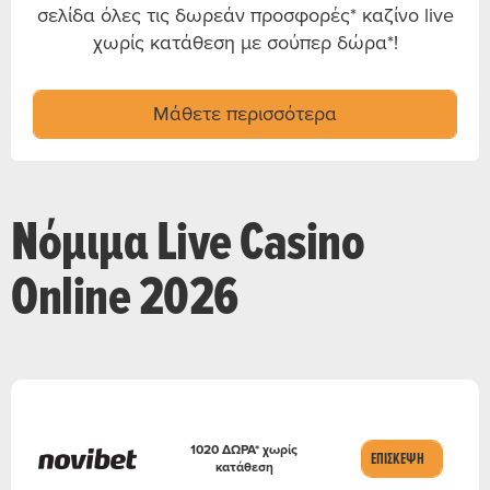
σελίδα όλες τις δωρεάν προσφορές* καζίνο live
χωρίς κατάθεση με σούπερ δώρα*!
Μάθετε περισσότερα
Νόμιμα Live Casino
Online 2026
1020 ΔΩΡΑ* χωρίς
ΕΠΙΣΚΕΨΗ
κατάθεση