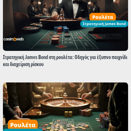
Στρατηγική James Bond στη ρουλέτα: Οδηγός για έξυπνο παιχνίδι
και διαχείριση ρίσκου