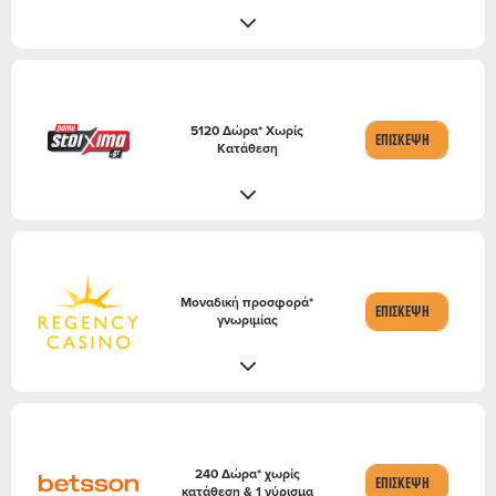
5120 Δώρα* Χωρίς
ΕΠΙΣΚΕΨΗ
Κατάθεση
Μοναδική προσφορά*
ΕΠΙΣΚΕΨΗ
γνωριμίας
240 Δώρα* χωρίς
ΕΠΙΣΚΕΨΗ
κατάθεση & 1 γύρισμα