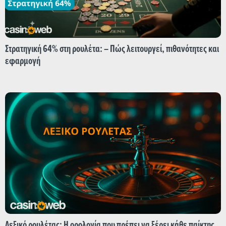
Στρατηγική 64% στη ρουλέτα: – Πώς λειτουργεί, πιθανότητες και
εφαρμογή
Λεξικό ρουλέτας: Η ορολογία που πρέπει να ξέρει κάθε παίκτης