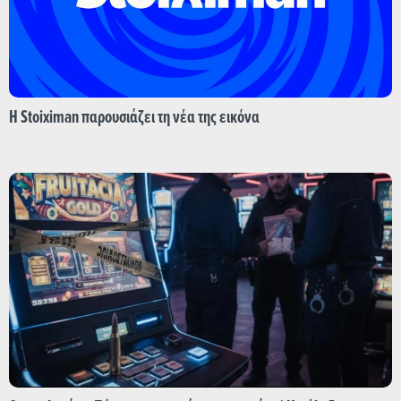
Η Stoiximan παρουσιάζει τη νέα της εικόνα