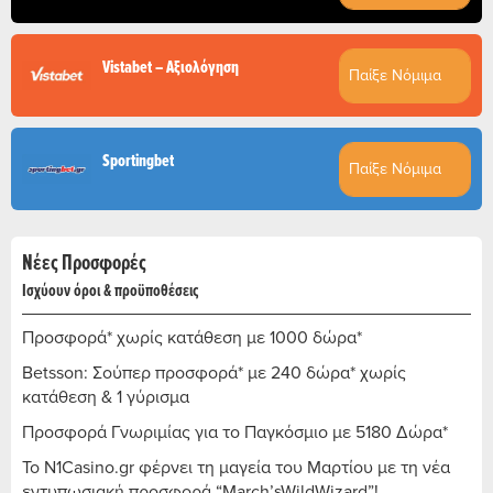
Vistabet – Αξιολόγηση
Παίξε Νόμιμα
Sportingbet
Παίξε Νόμιμα
Νέες Προσφορές
Ισχύουν όροι & προϋποθέσεις
Προσφορά* χωρίς κατάθεση με 1000 δώρα*
Betsson: Σούπερ προσφορά* με 240 δώρα* χωρίς
κατάθεση & 1 γύρισμα
Προσφορά Γνωριμίας για το Παγκόσμιο με 5180 Δώρα*
Το N1Casino.gr φέρνει τη μαγεία του Μαρτίου με τη νέα
εντυπωσιακή προσφορά “March’sWildWizard”!