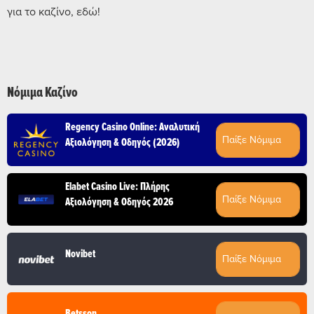
για το καζίνο, εδώ!
Νόμιμα Καζίνο
Regency Casino Online: Αναλυτική
Παίξε Νόμιμα
Αξιολόγηση & Οδηγός (2026)
Elabet Casino Live: Πλήρης
Παίξε Νόμιμα
Αξιολόγηση & Οδηγός 2026
Novibet
Παίξε Νόμιμα
Betsson