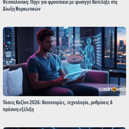
Θεσσαλονίκη: Πήγε για φρουτάκια με φυσίγγι| Κατέληξε στη
Δίωξη Ναρκωτικών
Τάσεις Καζίνο 2026: Καινοτομίες, τεχνολογία, ρυθμίσεις &
πράσινη εξέλιξη