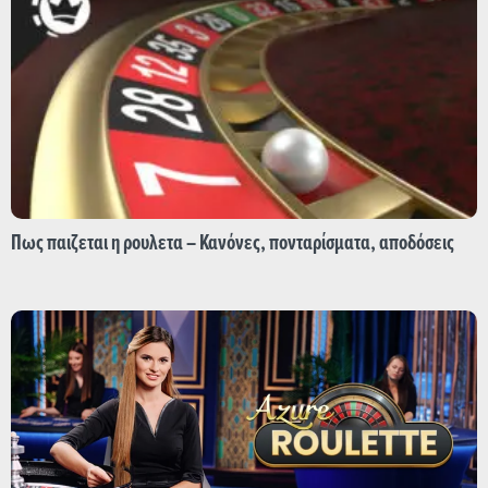
Πως παιζεται η ρουλετα – Κανόνες, πονταρίσματα, αποδόσεις