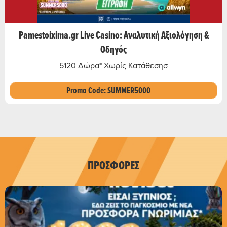
Pamestoixima.gr Live Casino: Αναλυτική Αξιολόγηση &
Οδηγός
5120 Δώρα* Χωρίς Κατάθεσησ
Promo Code: SUMMER5000
ΠΡΟΣΦΟΡΕΣ