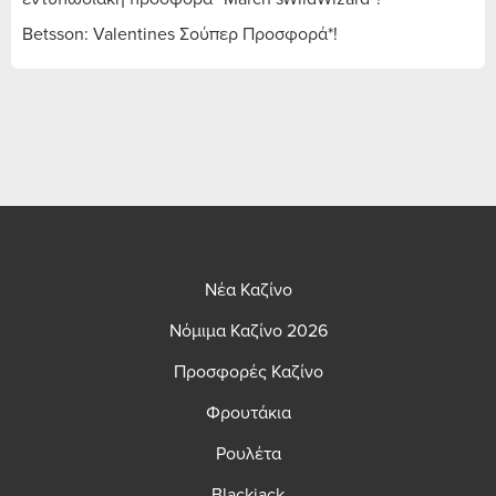
Betsson: Valentines Σούπερ Προσφορά*!
Νέα Καζίνο
Νόμιμα Καζίνο 2026
Προσφορές Καζίνο
Φρουτάκια
Ρουλέτα
Blackjack