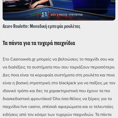
Azure Roulette: Μοναδική εμπειρία ρουλέτας
Τα πάντα για τα τυχερά παιχνίδια
Στο Casinoweb.gr μπορείς να βελτιώσεις το παιχνίδι σου και
να διαλέξεις τα συστήματα που σου ταιριάζουν περισσότερο.
Δες ποια είναι τα κορυφαία συστήματα στη ρουλέτα και ποια
είναι η βασική στρατηγική στο blackjack για να παίξεις με τον
ιδανικό τρόπο και δες τα χαρακτηριστικά που έχουν τα πιο
διασκεδαστικά φρουτάκια! Όλα όσα θέλεις να ξέρεις για τα
παιχνίδια live casino, σπέσιαλ αφιερώματα και οι τελευταίες
ειδήσεις από τον κόσμο των τυχερών παιχνιδιών. Τα πάντα