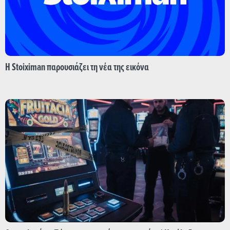
Η Stoiximan παρουσιάζει τη νέα της εικόνα