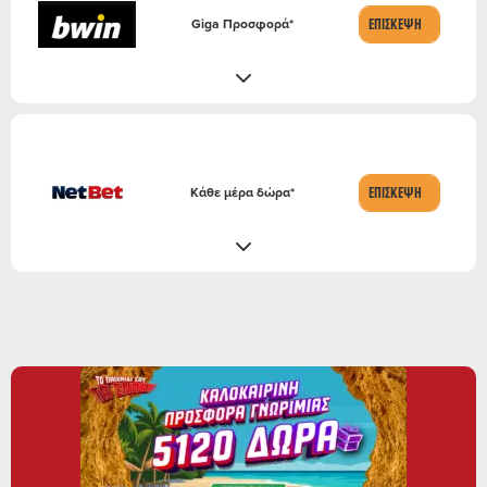
ΕΠΙΣΚΕΨΗ
Giga Προσφορά*
ΕΠΙΣΚΕΨΗ
Kάθε μέρα δώρα*