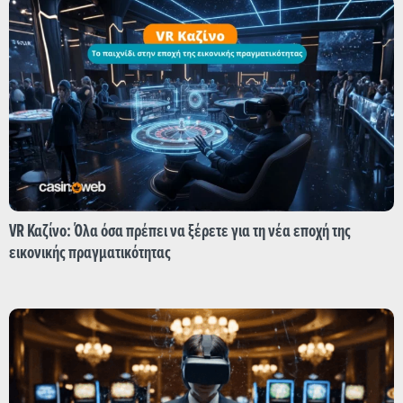
VR Καζίνο: Όλα όσα πρέπει να ξέρετε για τη νέα εποχή της
εικονικής πραγματικότητας