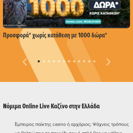
Προσφορά* χωρίς κατάθεση με 1000 δώρα*
‹
›
Νόμιμα Online Live Καζίνο στην Ελλάδα
Έμπειρος παίκτης casino ή αρχάριος; Ψάχνεις τρόπους