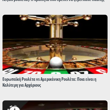
Ευρωπαϊκή Ρουλέτα vs Αμερικάνικη Ρουλέτα: Ποια είναι η
Καλύτερη για Αρχάριους