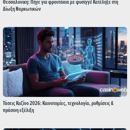
Θεσσαλονίκη: Πήγε για φρουτάκια με φυσίγγι| Κατέληξε στη
Δίωξη Ναρκωτικών
Τάσεις Καζίνο 2026: Καινοτομίες, τεχνολογία, ρυθμίσεις &
πράσινη εξέλιξη