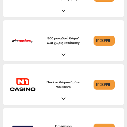
800 μοναδικά δώρα*
ΕΠΙΣΚΕΨΗ
Όλα χωρίς κατάθεση*
Πακέτο Δώρων* μόνο
ΕΠΙΣΚΕΨΗ
για εσένα
Πανίσχυρη