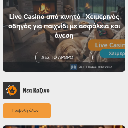
Live Casino από κινητό | Χειμερινός
οδηγός για παιχνίδι με ασφάλεια και
άνεση
ΔΕΣ ΤΟ ΑΡΘΡΟ
Νεα Καζινο
Προβολή όλων