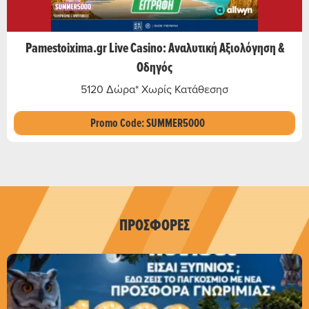
Pamestoixima.gr Live Casino: Αναλυτική Αξιολόγηση &
Οδηγός
5120 Δώρα* Χωρίς Κατάθεσησ
Promo Code: SUMMER5000
ΠΡΟΣΦΟΡΕΣ