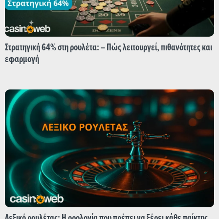
Στρατηγική 64% στη ρουλέτα: – Πώς λειτουργεί, πιθανότητες και
εφαρμογή
Λεξικό ρουλέτας: Η ορολογία που πρέπει να ξέρει κάθε παίκτης