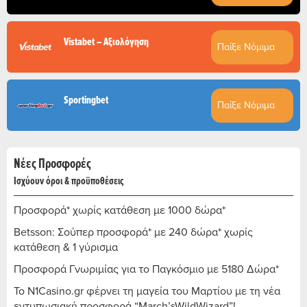
Vistabet – Αξιολόγηση
Παίξε Νόμιμα
Sportingbet
Παίξε Νόμιμα
Νέες Προσφορές
Ισχύουν όροι & προϋποθέσεις
Προσφορά* χωρίς κατάθεση με 1000 δώρα*
Betsson: Σούπερ προσφορά* με 240 δώρα* χωρίς
κατάθεση & 1 γύρισμα
Προσφορά Γνωριμίας για το Παγκόσμιο με 5180 Δώρα*
Το N1Casino.gr φέρνει τη μαγεία του Μαρτίου με τη νέα
εντυπωσιακή προσφορά “March’sWildWizard”!