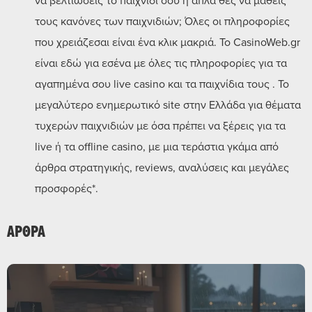
να βελτιώσεις το παιχνίδι σου ή απλά θες να μάθεις
τους κανόνες των παιχνιδιών; Όλες οι πληροφορίες
που χρειάζεσαι είναι ένα κλικ μακριά. Το CasinoWeb.gr
είναι εδώ για εσένα με όλες τις πληροφορίες για τα
αγαπημένα σου live casino και τα παιχνίδια τους . Το
μεγαλύτερο ενημερωτικό site στην Ελλάδα για θέματα
τυχερών παιχνιδιών με όσα πρέπει να ξέρεις για τα
live ή τα offline casino, με μια τεράστια γκάμα από
άρθρα στρατηγικής, reviews, αναλύσεις και μεγάλες
προσφορές*.
ΑΡΘΡΑ