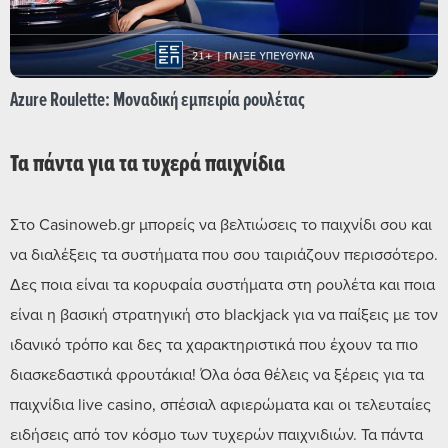
Azure Roulette: Μοναδική εμπειρία ρουλέτας
Τα πάντα για τα τυχερά παιχνίδια
Στο Casinoweb.gr μπορείς να βελτιώσεις το παιχνίδι σου και
να διαλέξεις τα συστήματα που σου ταιριάζουν περισσότερο.
Δες ποια είναι τα κορυφαία συστήματα στη ρουλέτα και ποια
είναι η βασική στρατηγική στο blackjack για να παίξεις με τον
ιδανικό τρόπο και δες τα χαρακτηριστικά που έχουν τα πιο
διασκεδαστικά φρουτάκια! Όλα όσα θέλεις να ξέρεις για τα
παιχνίδια live casino, σπέσιαλ αφιερώματα και οι τελευταίες
ειδήσεις από τον κόσμο των τυχερών παιχνιδιών. Τα πάντα