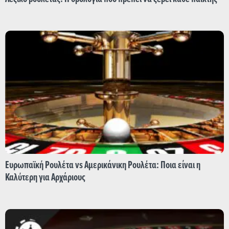
Ευρωπαϊκή Ρουλέτα vs Αμερικάνικη Ρουλέτα: Ποια είναι η
Καλύτερη για Αρχάριους