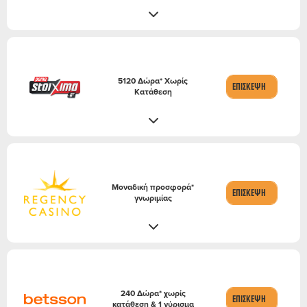
5120 Δώρα* Χωρίς
ΕΠΙΣΚΕΨΗ
Κατάθεση
Μοναδική προσφορά*
ΕΠΙΣΚΕΨΗ
γνωριμίας
240 Δώρα* χωρίς
ΕΠΙΣΚΕΨΗ
κατάθεση & 1 γύρισμα