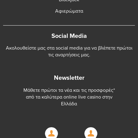
Αφιερώματα
Social Media
Ακολουθείστε μας στα social media για να βλέπετε πρώτοι
τις αναρτήσεις μας.
Newsletter
Μάθετε πρώτοι τα νέα και τις προσφορές*
από τα καλύτερα online live casino στην
Ελλάδα