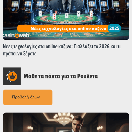
Νέες τεχνολογίες στα online καζίνο: Τι αλλάζει το 2026 και τι
πρέπει να ξέρετε
Μάθε τα πάντα για τα Ρουλετα
Προβολή όλων