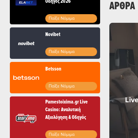
Οδηγός 2026
ΑΡΘΡΑ
Παίξε Νόμιμα
Novibet
Παίξε Νόμιμα
Betsson
Παίξε Νόμιμα
Liv
Pamestoixima.gr Live
Casino: Αναλυτική
Αξιολόγηση & Οδηγός
Παίξε Νόμιμα