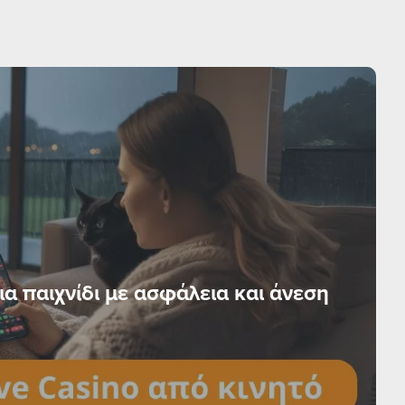
ια παιχνίδι με ασφάλεια και άνεση