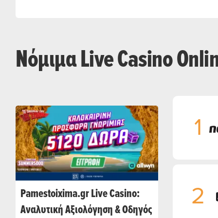
Νόμιμα Live Casino Onli
1
2
Pamestoixima.gr Live Casino:
Αναλυτική Αξιολόγηση & Οδηγός