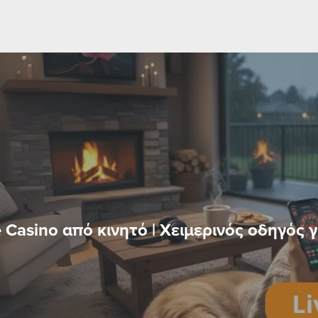
e Casino από κινητό | Χειμερινός οδηγός γ