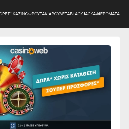
ΡΕΣ* ΚΑΖΙΝΟ
ΦΡΟΥΤΑΚΙΑ
ΡΟΥΛΕΤΑ
BLACKJACK
ΑΦΙΕΡΩΜΑΤΑ