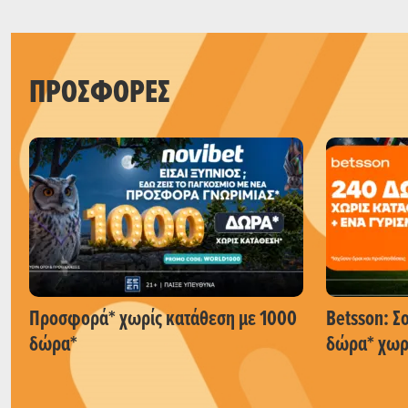
ΠΡΟΣΦΟΡΕΣ
Προσφορά* χωρίς κατάθεση με 1000
Betsson: 
δώρα*
δώρα* χωρί