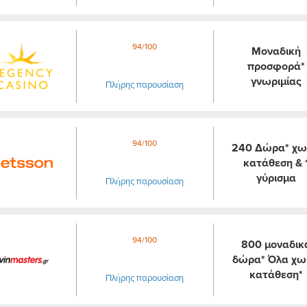
94/100
Μοναδική
προσφορά*
γνωριμίας
Πλήρης παρουσίαση
94/100
240 Δώρα* χω
κατάθεση & 
γύρισμα
Πλήρης παρουσίαση
94/100
800 μοναδικ
δώρα* Όλα χω
κατάθεση*
Πλήρης παρουσίαση