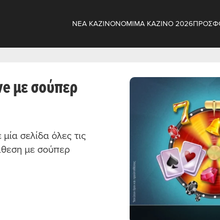
ΝΕΑ ΚΑΖΙΝΟ
ΝΟΜΙΜΑ ΚΑΖΙΝΟ 2026
ΠΡΟΣΦΟ
ve με σούπερ
μία σελίδα όλες τις
άθεση με σούπερ