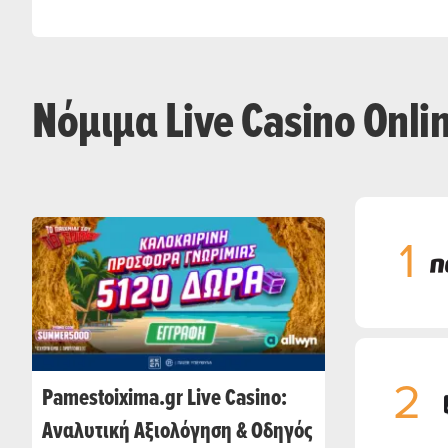
Νόμιμα Live Casino Onli
1
2
Pamestoixima.gr Live Casino:
Αναλυτική Αξιολόγηση & Οδηγός