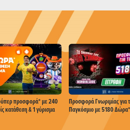
Σούπερ προσφορά* με 240
Προσφορά Γνωριμίας για 
ς κατάθεση & 1 γύρισμα
Παγκόσμιο με 5180 Δώρα