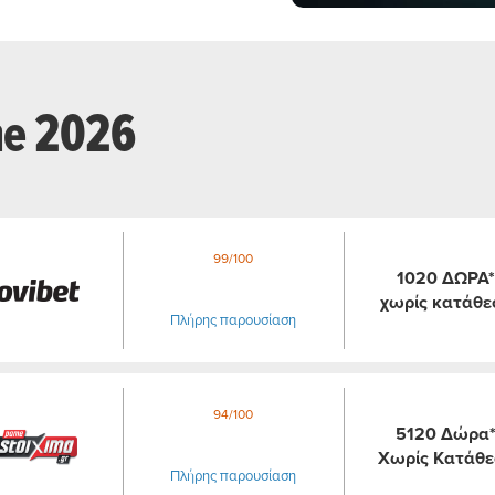
ne 2026
99/100
1020 ΔΩΡΑ*
χωρίς κατάθε
Πλήρης παρουσίαση
94/100
5120 Δώρα
Χωρίς Κατάθε
Πλήρης παρουσίαση