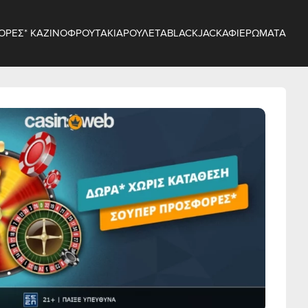
ΡΕΣ* ΚΑΖΙΝΟ
ΦΡΟΥΤΑΚΙΑ
ΡΟΥΛΕΤΑ
BLACKJACK
ΑΦΙΕΡΩΜΑΤΑ