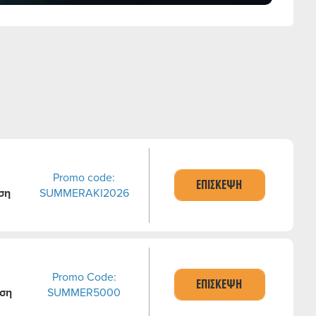
Promo code:
ΕΠΙΣΚΕΨΗ
ση
SUMMERAKI2026
*
Promo Code:
ΕΠΙΣΚΕΨΗ
ση
SUMMER5000