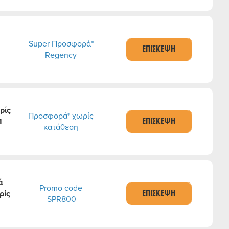
Super Προσφορά*
ΕΠΙΣΚΕΨΗ
Regency
ρίς
Προσφορά* χωρίς
ΕΠΙΣΚΕΨΗ
1
κατάθεση
ά
Promo code
ΕΠΙΣΚΕΨΗ
ρίς
SPR800