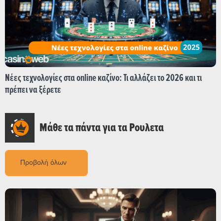
Νέες τεχνολογίες στα online καζίνο: Τι αλλάζει το 2026 και τι
πρέπει να ξέρετε
Μάθε τα πάντα για τα Ρουλετα
Προβολή όλων