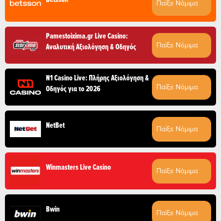
Παίξε Νόμιμα
Pamestoixima.gr Live Casino:
Παίξε Νόμιμα
Αναλυτική Αξιολόγηση & Οδηγός
N1 Casino Live: Πλήρης Αξιολόγηση &
Παίξε Νόμιμα
Οδηγός για το 2026
NetBet
Παίξε Νόμιμα
Winmasters Live Casino
Παίξε Νόμιμα
Bwin
Παίξε Νόμιμα