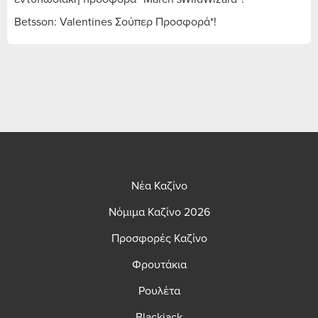
Betsson: Valentines Σούπερ Προσφορά*!
Νέα Καζίνο
Νόμιμα Καζίνο 2026
Προσφορές Καζίνο
Φρουτάκια
Ρουλέτα
Blackjack