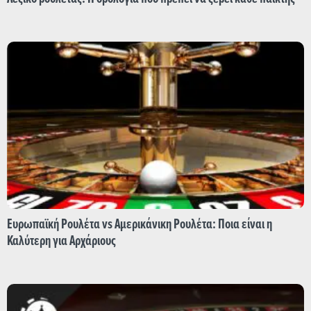
Ευρωπαϊκή Ρουλέτα vs Αμερικάνικη Ρουλέτα: Ποια είναι η
Καλύτερη για Αρχάριους