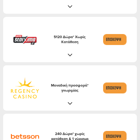
5120 Δώρα* Χωρίς
ΕΠΙΣΚΕΨΗ
Κατάθεση
Μοναδική προσφορά*
ΕΠΙΣΚΕΨΗ
γνωριμίας
240 Δώρα* χωρίς
ΕΠΙΣΚΕΨΗ
κατάθεση & 1 γύρισμα