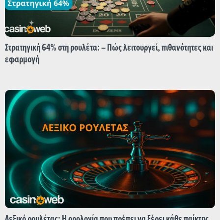
Στρατηγική 64% στη ρουλέτα: – Πώς λειτουργεί, πιθανότητες και
εφαρμογή
Λεξικό ρουλέτας: Η ορολογία που πρέπει να ξέρει κάθε παίκτης