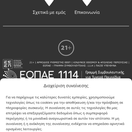
Σχετικά με εμάς
Επικοινωνία
Διαχείριση συναίνεσης
Για να παρέχουμε τις καλύτερες δυνατές εμπειρίες, χρησιμοποιούμε
21+ | ΑΡΜΟΔΙΟΣ ΡΥΘΜΙΣΤΗΣ ΕΕΕΠ | ΚΙΝΔΥΝΟΣ ΕΘΙΣΜΟΥ & ΑΠΩΛΕΙΑΣ
τεχνολογίες όπως τα cookies για την αποθήκευση ή/και την πρόσβαση σε
ΠΕΡΙΟΥΣΙΑΣ | ΕΟΠΑΕ – ΓΡΑΜΜΗ ΣΥΜΒΟΥΛΕΥΤΙΚΗΣ: 1114 | ΠΑΙΞΕ ΥΠΕΥΘΥΝΑ
πληροφορίες συσκευής. Η συναίνεση σε αυτές τις τεχνολογίες θα μας
| *Για όλες τις Προσφορές: Ισχύουν όροι και προϋποθέσεις
επιτρέψει να επεξεργαζόμαστε δεδομένα όπως η συμπεριφορά
περιήγησης ή τα μοναδικά αναγνωριστικά σε αυτόν τον ιστότοπο. Η μη
συναίνεση ή η ανάκληση της συναίνεσης ενδέχεται να επηρεάσει αρνητικά
ορισμένες λειτουργίες.