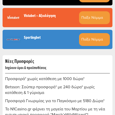
Vistabet – Αξιολόγηση
Παίξε Νόμιμα
Sportingbet
Παίξε Νόμιμα
Νέες Προσφορές
Ισχύουν όροι & προϋποθέσεις
Προσφορά* χωρίς κατάθεση με 1000 δώρα*
Betsson: Σούπερ προσφορά* με 240 δώρα* χωρίς
κατάθεση & 1 γύρισμα
Προσφορά Γνωριμίας για το Παγκόσμιο με 5180 Δώρα*
Το N1Casino.gr φέρνει τη μαγεία του Μαρτίου με τη νέα
εντυπωσιακή προσφορά “March’sWildWizard”!