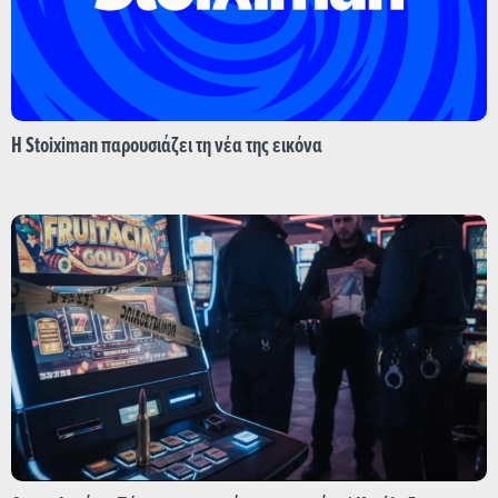
Η Stoiximan παρουσιάζει τη νέα της εικόνα