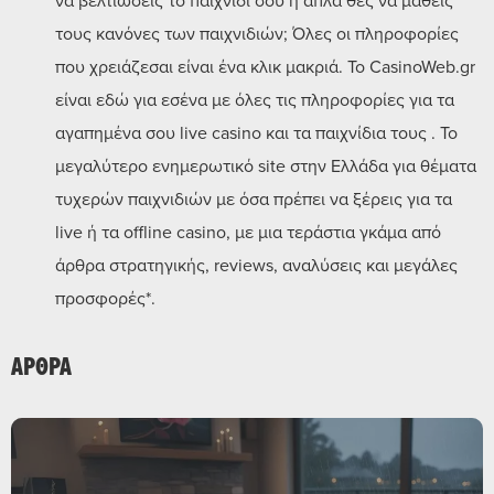
να βελτιώσεις το παιχνίδι σου ή απλά θες να μάθεις
τους κανόνες των παιχνιδιών; Όλες οι πληροφορίες
που χρειάζεσαι είναι ένα κλικ μακριά. Το CasinoWeb.gr
είναι εδώ για εσένα με όλες τις πληροφορίες για τα
αγαπημένα σου live casino και τα παιχνίδια τους . Το
μεγαλύτερο ενημερωτικό site στην Ελλάδα για θέματα
τυχερών παιχνιδιών με όσα πρέπει να ξέρεις για τα
live ή τα offline casino, με μια τεράστια γκάμα από
άρθρα στρατηγικής, reviews, αναλύσεις και μεγάλες
προσφορές*.
ΑΡΘΡΑ