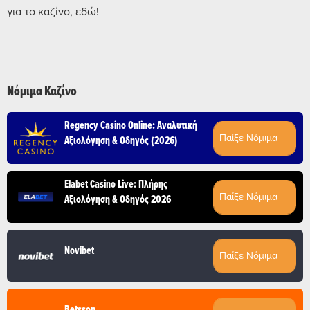
για το καζίνο, εδώ!
Νόμιμα Καζίνο
Regency Casino Online: Αναλυτική
Παίξε Νόμιμα
Αξιολόγηση & Οδηγός (2026)
Elabet Casino Live: Πλήρης
Παίξε Νόμιμα
Αξιολόγηση & Οδηγός 2026
Novibet
Παίξε Νόμιμα
Betsson