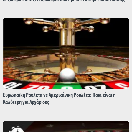
Ευρωπαϊκή Ρουλέτα vs Αμερικάνικη Ρουλέτα: Ποια είναι η
Καλύτερη για Αρχάριους