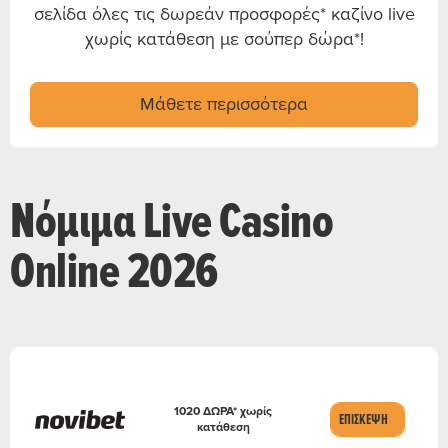
σελίδα όλες τις δωρεάν προσφορές* καζίνο live
χωρίς κατάθεση με σούπερ δώρα*!
Μάθετε περισσότερα
Νόμιμα Live Casino
Online 2026
1020 ΔΩΡΑ* χωρίς
ΕΠΙΣΚΕΨΗ
κατάθεση