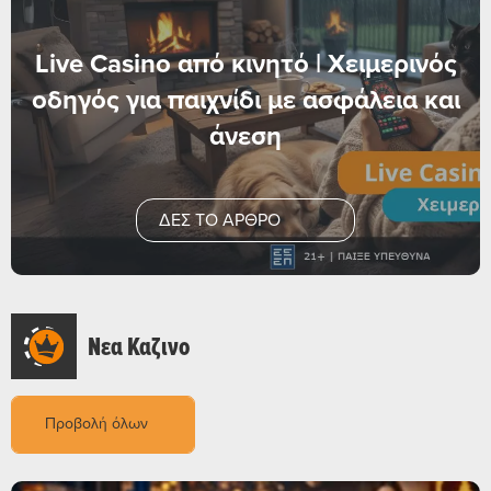
Live Casino από κινητό | Χειμερινός
οδηγός για παιχνίδι με ασφάλεια και
άνεση
ΔΕΣ ΤΟ ΑΡΘΡΟ
Νεα Καζινο
Προβολή όλων