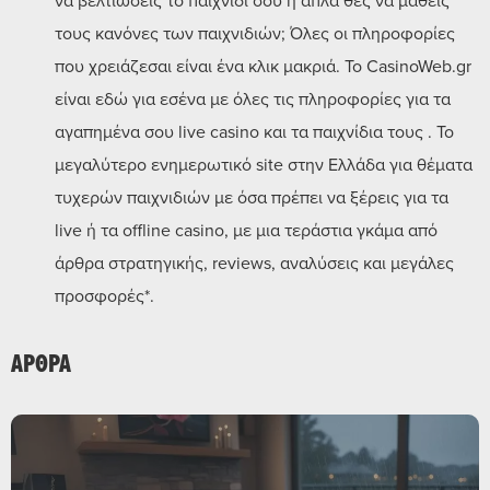
να βελτιώσεις το παιχνίδι σου ή απλά θες να μάθεις
τους κανόνες των παιχνιδιών; Όλες οι πληροφορίες
που χρειάζεσαι είναι ένα κλικ μακριά. Το CasinoWeb.gr
είναι εδώ για εσένα με όλες τις πληροφορίες για τα
αγαπημένα σου live casino και τα παιχνίδια τους . Το
μεγαλύτερο ενημερωτικό site στην Ελλάδα για θέματα
τυχερών παιχνιδιών με όσα πρέπει να ξέρεις για τα
live ή τα offline casino, με μια τεράστια γκάμα από
άρθρα στρατηγικής, reviews, αναλύσεις και μεγάλες
προσφορές*.
ΑΡΘΡΑ