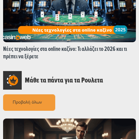
Νέες τεχνολογίες στα online καζίνο: Τι αλλάζει το 2026 και τι
πρέπει να ξέρετε
Μάθε τα πάντα για τα Ρουλετα
Προβολή όλων