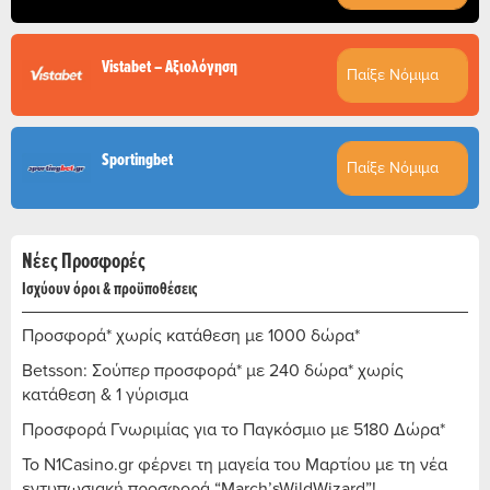
Vistabet – Αξιολόγηση
Παίξε Νόμιμα
Sportingbet
Παίξε Νόμιμα
Νέες Προσφορές
Ισχύουν όροι & προϋποθέσεις
Προσφορά* χωρίς κατάθεση με 1000 δώρα*
Betsson: Σούπερ προσφορά* με 240 δώρα* χωρίς
κατάθεση & 1 γύρισμα
Προσφορά Γνωριμίας για το Παγκόσμιο με 5180 Δώρα*
Το N1Casino.gr φέρνει τη μαγεία του Μαρτίου με τη νέα
εντυπωσιακή προσφορά “March’sWildWizard”!