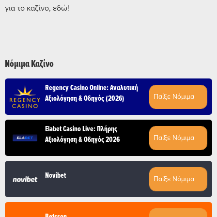
για το καζίνο, εδώ!
Νόμιμα Καζίνο
Regency Casino Online: Αναλυτική
Παίξε Νόμιμα
Αξιολόγηση & Οδηγός (2026)
Elabet Casino Live: Πλήρης
Παίξε Νόμιμα
Αξιολόγηση & Οδηγός 2026
Novibet
Παίξε Νόμιμα
Betsson